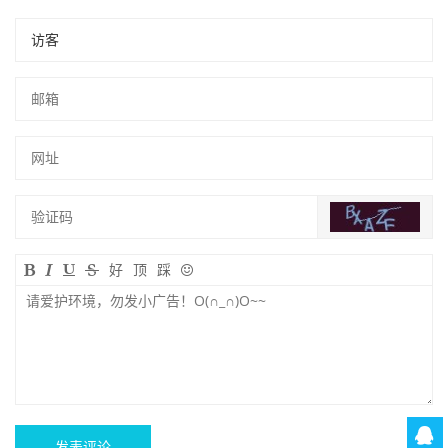
好
顶
踩