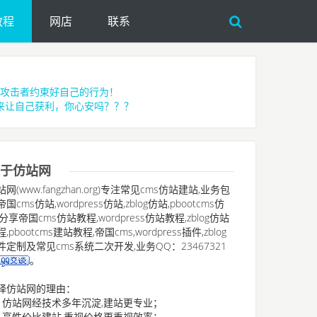
教程
网店
联系
攻击者约束好自己的行为！
来让自己获利，你心安吗？？？
于仿站网
站网(www.fangzhan.org)专注常见cms仿站建站,业务包
国cms仿站,wordpress仿站,zblog仿站,pbootcms仿
,分享帝国cms仿站教程,wordpress仿站教程,zblog仿站
,pbootcms建站教程,帝国cms,wordpress插件,zblog
件定制及常见cms系统二次开发,业务QQ：23467321
。
择仿站网的理由：
、仿站网经技术多年沉淀,建站更专业；
、高性价比建站,重视价格更重视效率；