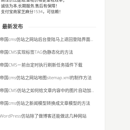
、诚信为本,长期服务,售后有保障！
、支付宝商家芝麻分1534，可信赖！
最新发布
帝国cms仿站之网站后台登陆马上退回登陆界面，并提示“未登录”的解决办法
帝国CMS实现标签TAG伪静态化的方法
帝国CMS－前台定时执行刷新任务插件下载
帝国cms仿站之网站地图sitemap.xml的制作方法
帝国CMS仿站之如何给文章内容中的图片自动加alt属性
帝国cms仿站之新闻模型转换成文章模型的方法
WordPress仿站除了做博客还能做这几种网站