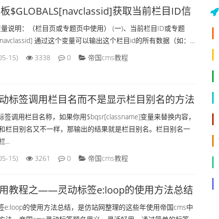
$GLOBALS[navclassid]获取当前栏目ID信
量说明：（栏目页或专题页中使用） (一)、当前栏目ID或专题
S[navclassid] 通过这个变量可以输出这个栏目id的所有数据（如：...
05-15)
3338
0
帝国cms教程
灵动标签调用栏目名而不是显示栏目别名的方法
签调用栏目名称，如果你用$bqsr[classname]变量来替换内容，
和栏目别名又不一样，那输出的结果就是栏目别名。栏目别名一
..
05-15)
3261
0
帝国cms教程
调用教程之——灵动标签e:loop的使用方法总结
签e:loop的使用方法总结，是仿站网整理的这些年使用帝国cms中