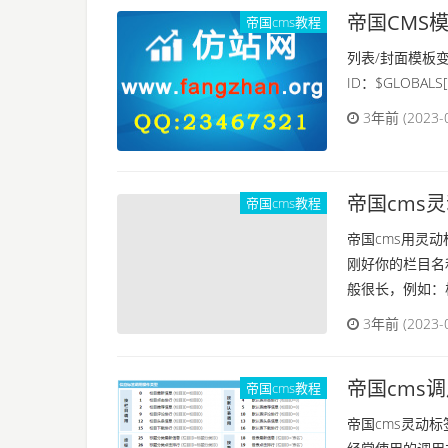
帝国CMS模板
帝国cms教程
息用法详解
列表/封面模板变
ID：$GLOBAL
3年前 (2023-
帝国cms
帝国cms教程
帝国cms用灵动标
刚好你的栏目名
般很长，例如：栏.
3年前 (2023-
帝国cms
帝国cms教程
帝国cms灵动标