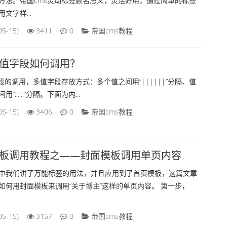
方法。帝国cms灵动标签顾名思义，灵活好用，通过简单的标签
文字样...
05-15)
3411
0
帝国cms教程
多值字段如何调用？
段的调用，多值字段存放方式：多个值之间用“||||||”分隔、值
::::::”分隔。下面为内...
05-15)
3406
0
帝国cms教程
模板调用教程之——封面模板调用单页内容
中我们讲了万能标签的用法，并且应用到了首页模板，这篇文章
如何用封面模板来调用“关于博主”这样的单页内容。 第一步，
05-15)
3157
0
帝国cms教程