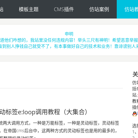
站
模板主题
CMS插件
仿站案例
仿站
申明
道他们咋想的，我站里没任何违规内容！举头三尺有神明！希望恶意举报
看到别人挣钱自己就受不了，有本事做好自己的技术和业务！靠诽谤别人
关
仿
括帝
站
教程
插
动标签e:loop调用教程（大集合）
系统两大调用方式，一种是万能标签，一种是灵动标签，灵动标签
选
。在帝国cms后台中，这两种方式的灵动标签也是用的最多的，
1
2