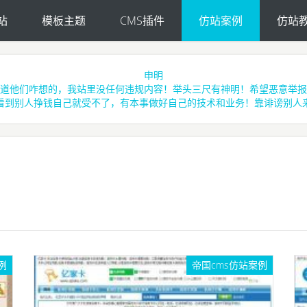
站
模板主题
CMS插件
仿站案例
仿站
申明
道他们咋想的，我站里没任何违规内容！举头三尺有神明！希望恶意举报
看到别人挣钱自己就受不了，有本事做好自己的技术和业务！靠诽谤别人
例
帝国cms仿站案例