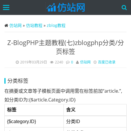
Toggle
navigation
Skip
to
仿站网
»
仿站教程
»
zblog教程
main
content
Z-BlogPHP主题教程(七)zblogphp分类/分
页标签
2019年03月29日
2240
0
仿站网
百度已收录
分类标签
在摘要或文章等子模板页面中调用需在标签前加“article.”,
如分类ID为:{$article.Category.ID}
标签
含义
{$category.ID}
分类ID