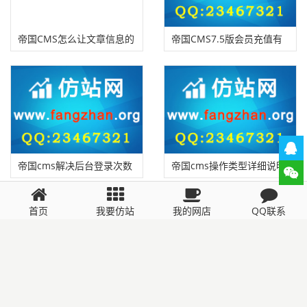
帝国CMS怎么让文章信息的
帝国CMS7.5版会员充值有
ID从1开始？
效期升级，更完善。让网站
内容商业化更顺畅
帝国cms解决后台登录次数
帝国cms操作类型详细说明
不得超过5次限制的方法
评论列表
首页
暂无评论
我要仿站
我的网店
QQ联系
发表评论