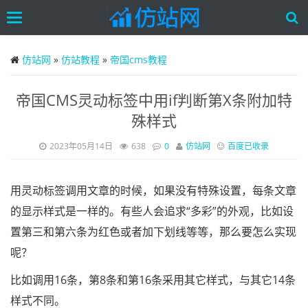
Toggle
navigation
Skip
to
仿站网
»
仿站教程
»
帝国cms教程
main
content
帝国CMS灵动标签中用if判断第X条附加特
殊样式
2023年05月14日
638
0
仿站网
百度已收录
用灵动标签调用文章的时候，如果没有特殊设置，每条文章
的显示样式是一样的。有些人会追求“多彩”的外观，比如设
置第三和第六条为红色或者加下划线等等，那么要怎么实现
呢？
比如调用16条，第8条和第16条采用其它样式，与其它14条
样式不同。