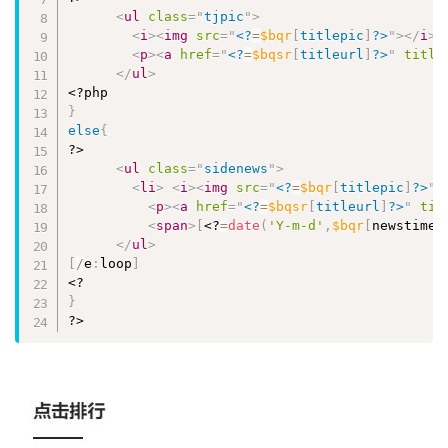
<
ul
class
=
"
tjpic
"
>
<
i
>
<
img
src
=
"
<?
=
$bqr
[
titlepic
]
?>
"
>
</
i
>
<
p
>
<
a
href
=
"
<?
=
$bqsr
[
titleurl
]
?>
"
title
</
ul
>
<?php
}
else
{
?>
<
ul
class
=
"
sidenews
"
>
<
li
>
<
i
>
<
img
src
=
"
<?
=
$bqr
[
titlepic
]
?>
"
>
<
p
>
<
a
href
=
"
<?
=
$bqsr
[
titleurl
]
?>
"
tit
<
span
>
[
<?
=
date
(
'Y-m-d'
,
$bqr
[
newstime
]
</
ul
>
[
/
e
:
loop
]
<?
}
?>