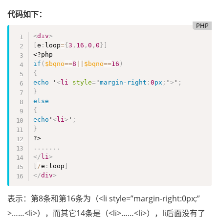
代码如下：
PHP
<
div
>
[
e
:
loop
=
{
3
,
16
,
0
,
0
}
]
<?php
if
(
$bqno
==
8
||
$bqno
==
16
)
{
echo
 '
<
li
style
="
margin-right
:
0
px
;
"
>
'
;
}
else
{
echo
'
<
li
>
'
;
}
?>
.
.
.
.
.
.
.
</
li
>
[
/
e
:
loop
]
</
div
>
表示：第8条和第16条为（<li style=”margin-right:0px;”
>……<li>），而其它14条是（<li>……<li>），li后面没有了