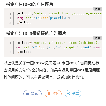
指定广告ID=3的广告图片
PHP
[
e
:
loop
=
{
"select picurl from {$dbtbpre}enewsad 
<
img
src
=
"
<?
=
$bqr
[
picurl
]
?>
"
>
[
/
e
:
loop
]
指定广告ID=3带链接的广告图片
PHP
[
e
:
loop
=
{
"select url,picurl from {$dbtbpre}enew
<
a
href
=
"
<?
=
$bqr
[
url
]
?>
"
target
=
"
_blank
"
>
<
img
s
[
/
e
:
loop
]
以上就是关于帝国cms常见问题中"帝国cms广告用灵动标
签调用的方法"的全部内容，如果有遇到
帝国cms常见问题
其他问题的，可以在评论留言，或者加微信咨询。
赞 (
0
)
打赏
分享