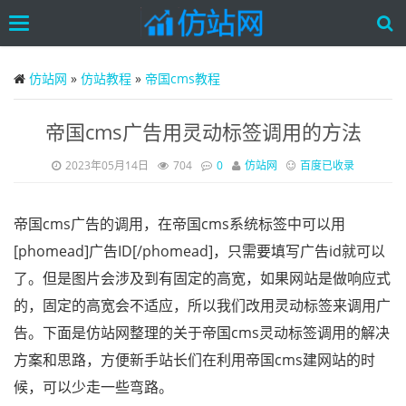
Toggle
navigation
Skip
to
仿站网
»
仿站教程
»
帝国cms教程
main
content
帝国cms广告用灵动标签调用的方法
2023年05月14日
704
0
仿站网
百度已收录
帝国cms广告的调用，在帝国cms系统标签中可以用
[phomead]广告ID[/phomead]，只需要填写广告id就可以
了。但是图片会涉及到有固定的高宽，如果网站是做响应式
的，固定的高宽会不适应，所以我们改用灵动标签来调用广
告。下面是仿站网整理的关于帝国cms灵动标签调用的解决
方案和思路，方便新手站长们在利用帝国cms建网站的时
候，可以少走一些弯路。