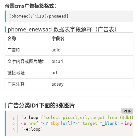
帝国cms广告标签格式：
[phomead]广告ID[/phomead]
phome_enewsad 数据表字段解释（广告表）
名称
字段名
广告ID
adid
文字内容或图片地址
picurl
链接地址
url
广告注释
adsay
广告分类ID1下面的3张图片
PHP
[
e
:
loop
=
{
"select picurl,url,target from {$dbtbp
<
a
href
=
"
<?
=
$bqr
[
url
]
?>
"
target
=
"
_blank
"
>
<
img
s
[
/
e
:
loop
]