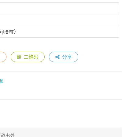
sql语句'）
二维码
分享
现
保留出处