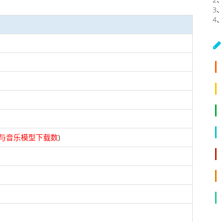
3
4
与音乐模型下载数
)