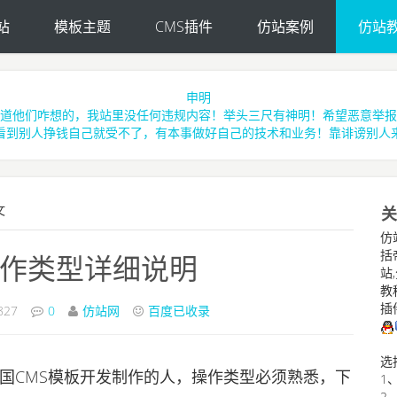
站
模板主题
CMS插件
仿站案例
仿站
申明
道他们咋想的，我站里没任何违规内容！举头三尺有神明！希望恶意举报
看到别人挣钱自己就受不了，有本事做好自己的技术和业务！靠诽谤别人
文
关
仿
括帝
操作类型详细说明
站
教程
插
827
0
仿站网
百度已收录
选
国CMS模板开发制作的人，操作类型必须熟悉，下
1
2