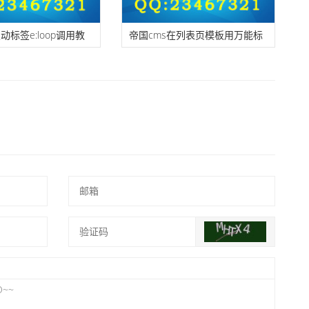
动标签e:loop调用教
帝国cms在列表页模板用万能标
合）
签模糊匹配关键字词？