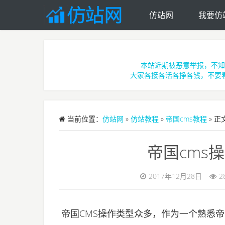
仿站网
我要仿
Skip to main content
本站近期被恶意举报，不知
大家各接各活各挣各钱，不要
当前位置：
仿站网
»
仿站教程
»
帝国cms教程
» 正
帝国cms
2017年12月28日
2
帝国CMS操作类型众多，作为一个熟悉帝