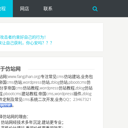
教程
网店
联系
攻击者约束好自己的行为！
来让自己获利，你心安吗？？？
于仿站网
站网(www.fangzhan.org)专注常见cms仿站建站,业务包
国cms仿站,wordpress仿站,zblog仿站,pbootcms仿
,分享帝国cms仿站教程,wordpress仿站教程,zblog仿站
,pbootcms建站教程,帝国cms,wordpress插件,zblog
件定制及常见cms系统二次开发,业务QQ：23467321
。
择仿站网的理由：
、仿站网经技术多年沉淀,建站更专业；
、高性价比建站,重视价格更重视效率；