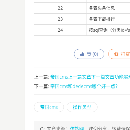
22
各表头条信息
23
各表下载排行
24
按sql查询（分类id='
赞 (
0
)
打赏
上一篇:
帝国cms上一篇文章下一篇文章功能实
下一篇:
帝国cms和dedecms哪个好一点？
帝国cms
操作类型
文章来源：
仿站网
，欢迎分享，转载请