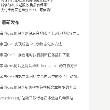
、诚信为本,长期服务,售后有保障！
、支付宝商家芝麻分1534，可信赖！
最新发布
帝国cms仿站之网站后台登陆马上退回登陆界面，并提示“未登录”的解决办法
帝国CMS实现标签TAG伪静态化的方法
帝国CMS－前台定时执行刷新任务插件下载
帝国cms仿站之网站地图sitemap.xml的制作方法
帝国CMS仿站之如何给文章内容中的图片自动加alt属性
帝国cms仿站之新闻模型转换成文章模型的方法
WordPress仿站除了做博客还能做这几种网站